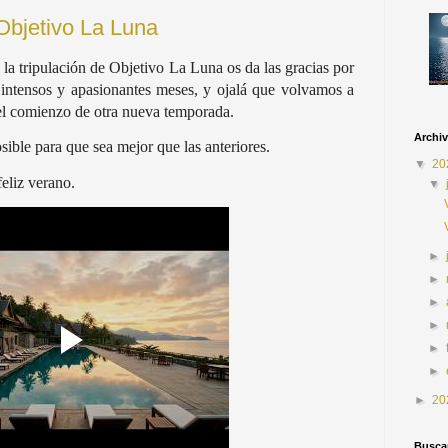
Objetivo La Luna
la tripulación de Objetivo La Luna os da las gracias por
intensos y apasionantes meses, y ojalá que volvamos a
el comienzo de otra nueva temporada.
Archiv
sible para que sea mejor que las anteriores.
▼
20
feliz verano.
▼
►
►
►
►
►
►
►
20
Buscar