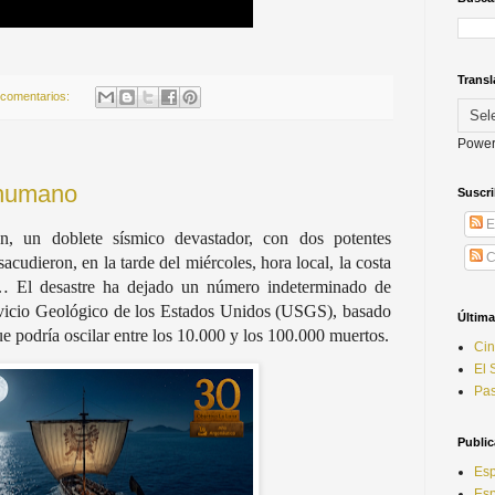
Transl
 comentarios:
Power
 humano
Suscri
E
, un doblete sísmico devastador, con dos potentes
C
acudieron, en la tarde del miércoles, hora local, la costa
a… El desastre ha dejado un número indeterminado de
rvicio Geológico de los Estados Unidos (USGS), basado
Última
e podría oscilar entre los 10.000 y los 100.000 muertos.
Ci
El 
Pas
Publi
Esp
Esp