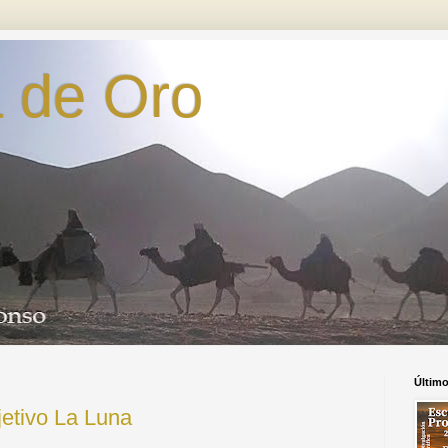
 de Oro
Últim
etivo La Luna