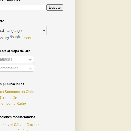
ate
ed by
Translate
bete al Mapa de Oro
ntradas
omentarios
s publicaciones
nco Semanas en Globo
Siglo de Oro
ión por la Radio
caciones recomendadas
aña y el Sáhara Occidental
aña en La Antártida