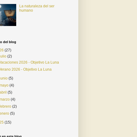
La naturaleza del ser
humano
o del blog
26
(27)
julio
(2)
Vacaciones 2026 - Objetivo La Luna
Verano 2026 - Objetivo La Luna
junio
(5)
mayo
(4)
abril
(5)
marzo
(4)
febrero
(2)
enero
(5)
25
(15)
 en este blog