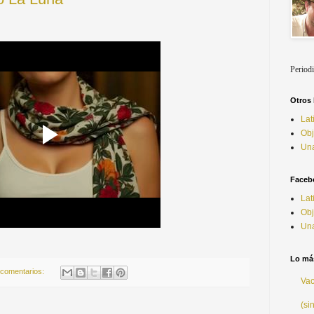
Periodi
Otros
Lat
Obj
Una
Faceb
Lat
Obj
Una
Lo más
 comentarios:
Vac
(sin