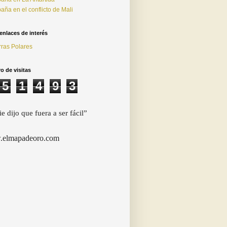
aña en el conflicto de Mali
enlaces de interés
rras Polares
 de visitas
5
1
4
9
3
e dijo que fuera a ser fácil”
elmapadeoro.com