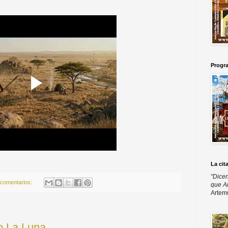
Progr
La cit
"Dicen
 comentarios:
que A
Artem
o La Luna