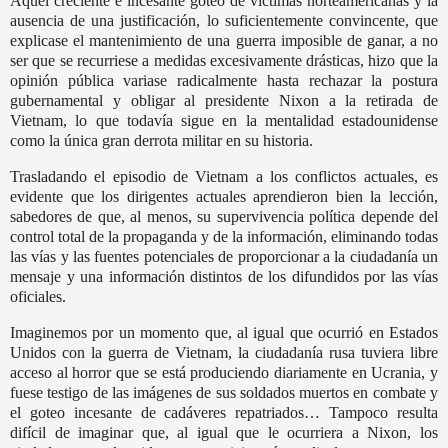
Aquel creciente e incesante goteo de víctimas norteamericanas y la
ausencia de una justificación, lo suficientemente convincente, que
explicase el mantenimiento de una guerra imposible de ganar, a no
ser que se recurriese a medidas excesivamente drásticas, hizo que la
opinión pública variase radicalmente hasta rechazar la postura
gubernamental y obligar al presidente Nixon a la retirada de
Vietnam, lo que todavía sigue en la mentalidad estadounidense
como la única gran derrota militar en su historia.
Trasladando el episodio de Vietnam a los conflictos actuales, es
evidente que los dirigentes actuales aprendieron bien la lección,
sabedores de que, al menos, su supervivencia política depende del
control total de la propaganda y de la información, eliminando todas
las vías y las fuentes potenciales de proporcionar a la ciudadanía un
mensaje y una información distintos de los difundidos por las vías
oficiales.
Imaginemos por un momento que, al igual que ocurrió en Estados
Unidos con la guerra de Vietnam, la ciudadanía rusa tuviera libre
acceso al horror que se está produciendo diariamente en Ucrania, y
fuese testigo de las imágenes de sus soldados muertos en combate y
el goteo incesante de cadáveres repatriados… Tampoco resulta
difícil de imaginar que, al igual que le ocurriera a Nixon, los